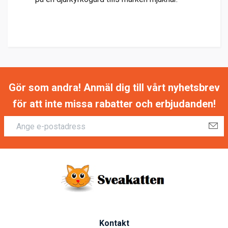
Gör som andra! Anmäl dig till vårt nyhetsbrev
för att inte missa rabatter och erbjudanden!
Kontakt