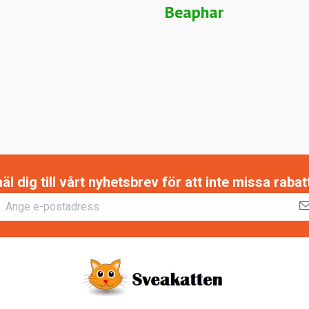
Beaphar
 dig till vårt nyhetsbrev för att inte missa raba