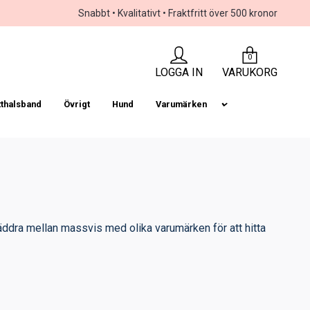
Snabbt • Kvalitativt • Fraktfritt över 500 kronor
0
LOGGA IN
VARUKORG
tthalsband
Övrigt
Hund
Varumärken
läddra mellan massvis med olika varumärken för att hitta