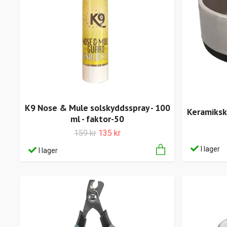
K9 Nose & Mule solskyddsspray - 100
Keramiksk
ml - faktor-50
159 kr
135 kr
I lager
I lager