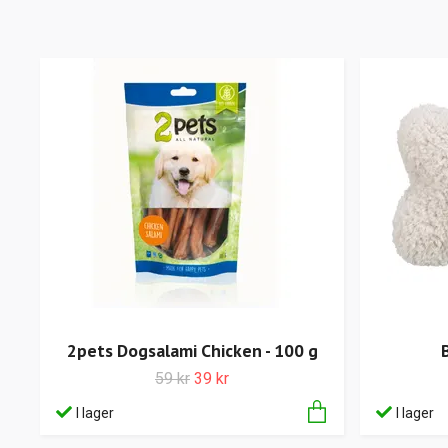
2pets Dogsalami Chicken - 100 g
59 kr
39 kr
I lager
I lager