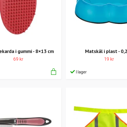
karda i gummi - 8×13 cm
Matskål i plast - 0,2
69 kr
19 kr
I lager