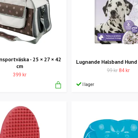
nsportväska - 25 × 27 × 42
Lugnande Halsband Hund 
cm
99 kr
84 kr
399 kr
I lager