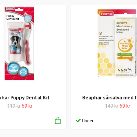
har Puppy Dental Kit
Beaphar sårsalva med
119 kr
69 kr
149 kr
69 kr
I lager