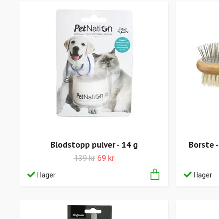
Blodstopp pulver - 14 g
Borste -
139 kr
69 kr
I lager
I lager