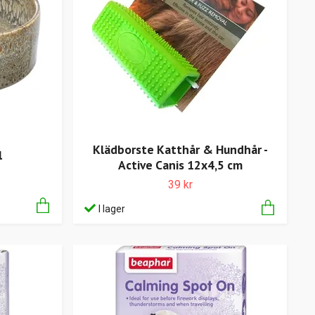
Klädborste Katthår & Hundhår -
l
Active Canis 12x4,5 cm
39 kr
I lager