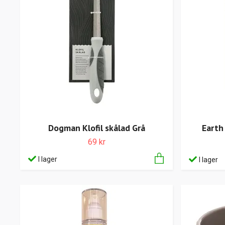
Dogman Klofil skålad Grå
Earth
69 kr
I lager
I lager