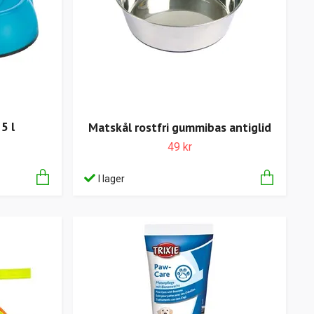
5 l
Matskål rostfri gummibas antiglid
49 kr
I lager