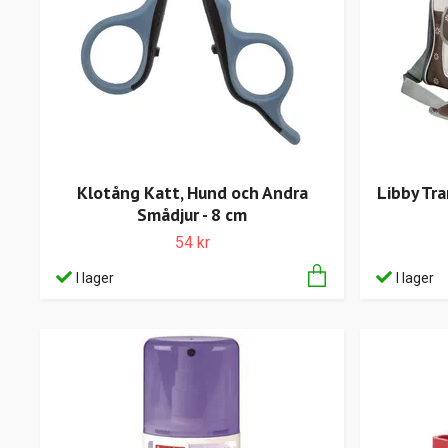
Klotång Katt, Hund och Andra
Libby Tra
Smådjur - 8 cm
54 kr
I lager
I lager