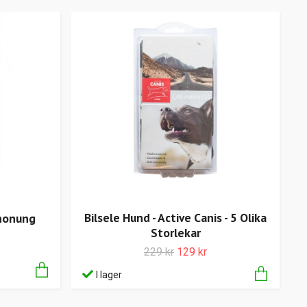
Bilsele Hund - Active Canis - 5 Olika
 honung
Storlekar
229 kr
129 kr
I lager