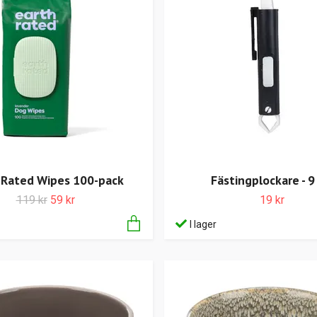
Fästingplockare - 9
 Rated Wipes 100-pack
19 kr
119 kr
59 kr
I lager