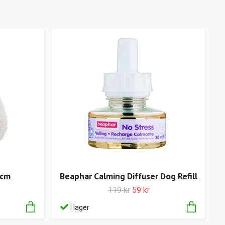
 cm
Beaphar Calming Diffuser Dog Refill
119 kr
59 kr
I lager