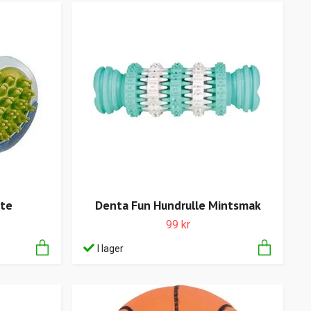
ste
Denta Fun Hundrulle Mintsmak
99 kr
I lager