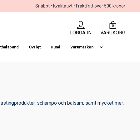
Snabbt • Kvalitativt • Fraktfritt över 500 kronor
0
LOGGA IN
VARUKORG
tthalsband
Övrigt
Hund
Varumärken
till fästingprodukter, schampo och balsam, samt mycket mer.