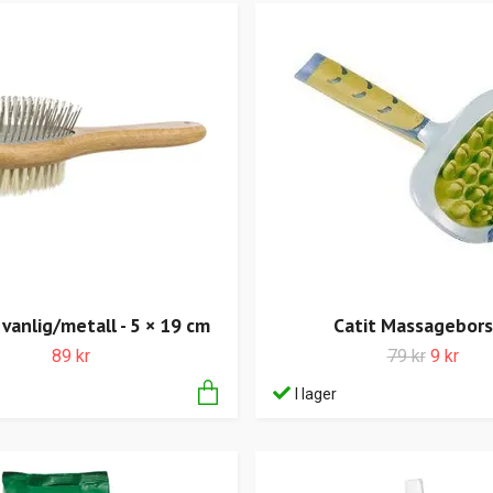
 vanlig/metall - 5 × 19 cm
Catit Massagebor
89 kr
79 kr
9 kr
I lager