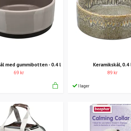
ål med gummibotten - 0.4 l
Keramikskål, 0.4 
69 kr
89 kr
I lager