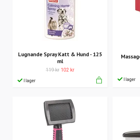
Lugnande Spray Katt & Hund - 125
Massage
ml
119 kr
102 kr
I lager
I lager