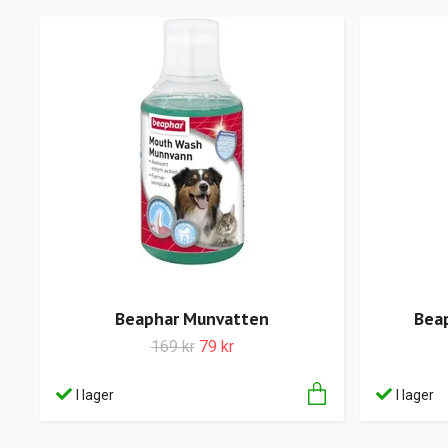
Beaphar Munvatten
Beap
169 kr
79 kr
I lager
I lager