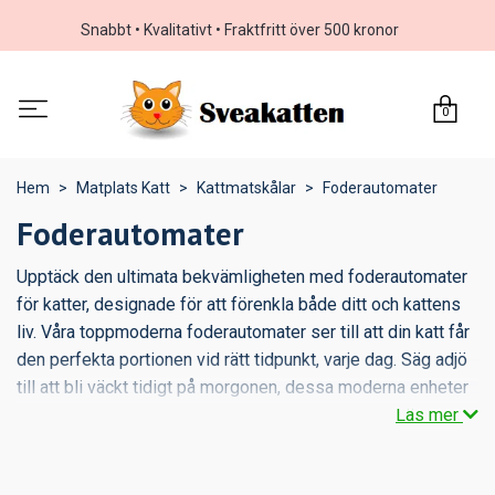
Snabbt • Kvalitativt • Fraktfritt över 500 kronor
0
Hem
Matplats Katt
Kattmatskålar
Foderautomater
Foderautomater
Upptäck den ultimata bekvämligheten med foderautomater
för katter, designade för att förenkla både ditt och kattens
liv. Våra toppmoderna foderautomater ser till att din katt får
den perfekta portionen vid rätt tidpunkt, varje dag. Säg adjö
till att bli väckt tidigt på morgonen, dessa moderna enheter
är utrustade med avancerad teknik för exakt
Läs mer
schemaläggning och portionskontroll.