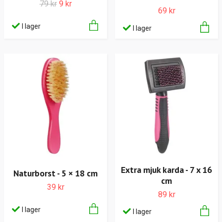
79 kr
9 kr
69 kr
I lager
I lager
Extra mjuk karda - 7 x 16
Naturborst - 5 × 18 cm
cm
39 kr
89 kr
I lager
I lager