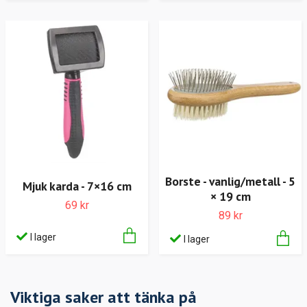
Borste - vanlig/metall - 5
Mjuk karda - 7×16 cm
× 19 cm
69 kr
89 kr
I lager
I lager
Viktiga saker att tänka på