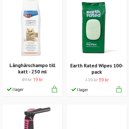
Långhårschampo till
Earth Rated Wipes 100-
katt - 250 ml
pack
49 kr
19 kr
119 kr
59 kr
I lager
I lager