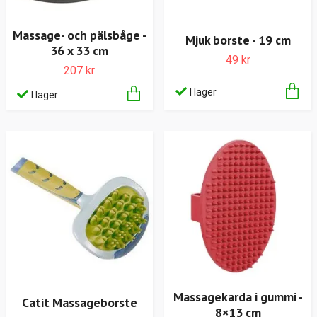
Massage- och pälsbåge -
Mjuk borste - 19 cm
36 x 33 cm
49 kr
207 kr
I lager
I lager
Massagekarda i gummi -
Catit Massageborste
8×13 cm