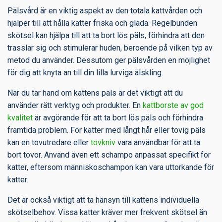
Pälsvård är en viktig aspekt av den totala kattvården och
hjälper till att hålla katter friska och glada. Regelbunden
skötsel kan hjälpa till att ta bort lös päls, förhindra att den
trasslar sig och stimulerar huden, beroende på vilken typ av
metod du använder. Dessutom ger pälsvården en möjlighet
för dig att knyta an till din lilla lurviga älskling.
När du tar hand om kattens päls är det viktigt att du
använder rätt verktyg och produkter. En
kattborste av god
kvalitet
är avgörande för att ta bort lös päls och förhindra
framtida problem. För katter med långt hår eller tovig päls
kan en tovutredare eller
tovkniv
vara användbar för att ta
bort tovor. Använd även ett schampo anpassat specifikt för
katter, eftersom människoschampon kan vara uttorkande för
katter.
Det är också viktigt att ta hänsyn till kattens individuella
skötselbehov. Vissa katter kräver mer frekvent skötsel än