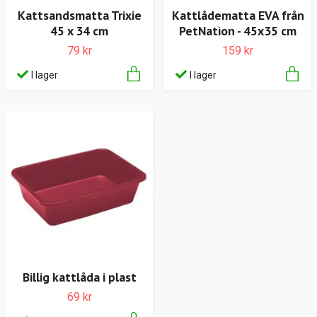
Kattsandsmatta Trixie
Kattlådematta EVA från
45 x 34 cm
PetNation - 45x35 cm
79 kr
159 kr
I lager
I lager
Billig kattlåda i plast
69 kr