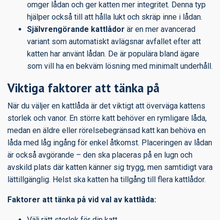
omger lådan och ger katten mer integritet. Denna typ
hjälper också till att hålla lukt och skräp inne i lådan.
Självrengörande kattlådor
är en mer avancerad
variant som automatiskt avlägsnar avfallet efter att
katten har använt lådan. De är populära bland ägare
som vill ha en bekväm lösning med minimalt underhåll.
Viktiga faktorer att tänka på
När du väljer en kattlåda är det viktigt att överväga kattens
storlek och vanor. En större katt behöver en rymligare låda,
medan en äldre eller rörelsebegränsad katt kan behöva en
låda med låg ingång för enkel åtkomst. Placeringen av lådan
är också avgörande – den ska placeras på en lugn och
avskild plats där katten känner sig trygg, men samtidigt vara
lättillgänglig. Helst ska katten ha tillgång till flera kattlådor.
Faktorer att tänka på vid val av kattlåda:
Välj rätt storlek för din katt.