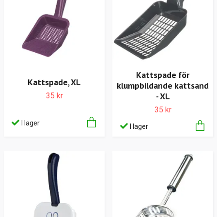
Kattspade för
Kattspade, XL
klumpbildande kattsand
- XL
35 kr
35 kr
I lager
I lager