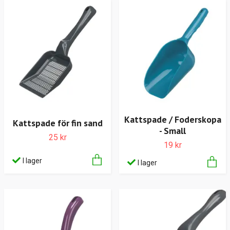
Kattspade / Foderskopa
Kattspade för fin sand
- Small
25 kr
19 kr
I lager
I lager