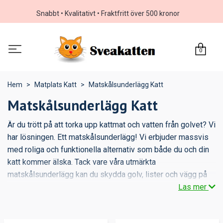
Snabbt • Kvalitativt • Fraktfritt över 500 kronor
0
Hem
Matplats Katt
Matskålsunderlägg Katt
Matskålsunderlägg Katt
Är du trött på att torka upp kattmat och vatten från golvet? Vi
har lösningen. Ett matskålsunderlägg! Vi erbjuder massvis
med roliga och funktionella alternativ som både du och din
katt kommer älska. Tack vare våra utmärkta
matskålsunderlägg kan du skydda golv, lister och vägg på
ett effektivt och enkelt sätt. Att de sedan är snygga är bara
Läs mer
en bonus!