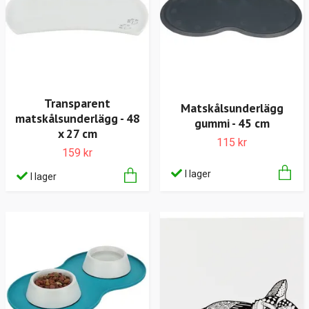
Transparent
Matskålsunderlägg
matskålsunderlägg - 48
gummi - 45 cm
x 27 cm
115 kr
159 kr
I lager
I lager