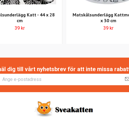
lsunderlägg Katt - 44 x 28
Matskålsunderlägg Kattmot
cm
x 30 cm
39 kr
39 kr
 dig till vårt nyhetsbrev för att inte missa raba