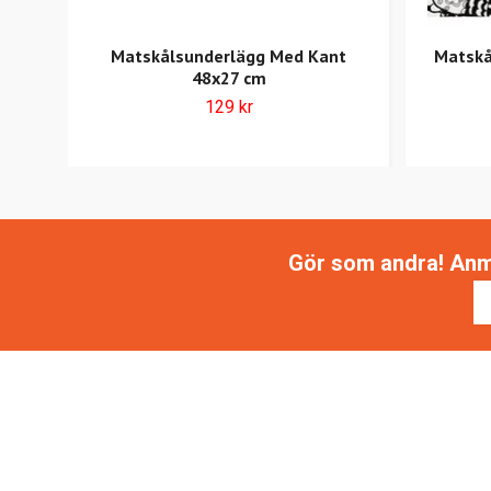
Matskålsunderlägg Med Kant
Matskå
48x27 cm
129 kr
Gör som andra! Anmäl