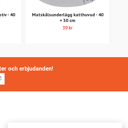
iv - 40
Matskålsunderlägg katthuvud - 40
Ma
× 30 cm
39 kr
tter och erbjudanden!