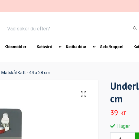
Klösmöbler
Kattvård
Kattbäddar
Sele/koppel
Ka
 Matskål Katt - 44 x 28 cm
Underl
cm
39 kr
I lager