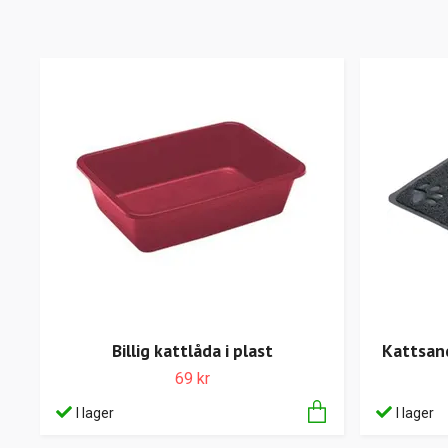
Billig kattlåda i plast
Kattsand
69 kr
I lager
I lager