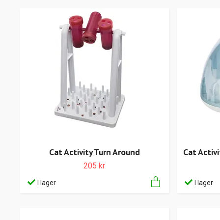
Cat Activity Turn Around
Cat Activ
205 kr
I lager
I lager