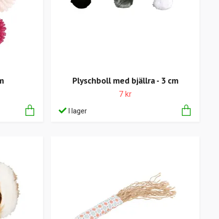
m
Plyschboll med bjällra - 3 cm
7 kr
I lager