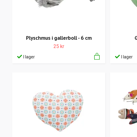
Plyschmus i gallerboll - 6 cm
G
25 kr
I lager
I lager