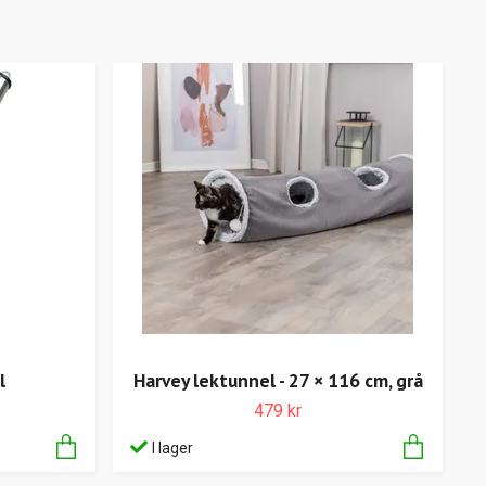
l
Harvey lektunnel - 27 × 116 cm, grå
479 kr
I lager