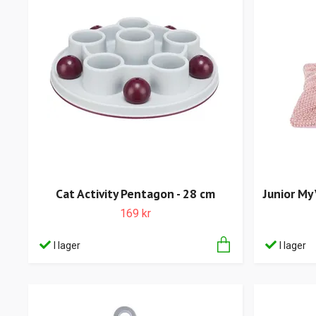
Cat Activity Pentagon - 28 cm
Junior My 
169 kr
I lager
I lager