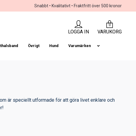
Snabbt • Kvalitativt • Fraktfritt över 500 kronor
0
LOGGA IN
VARUKORG
tthalsband
Övrigt
Hund
Varumärken
som är speciellt utformade för att göra livet enklare och
r!