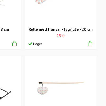
 8 cm
Rulle med fransar - tyg/jute - 20 cm
25 kr
I lager