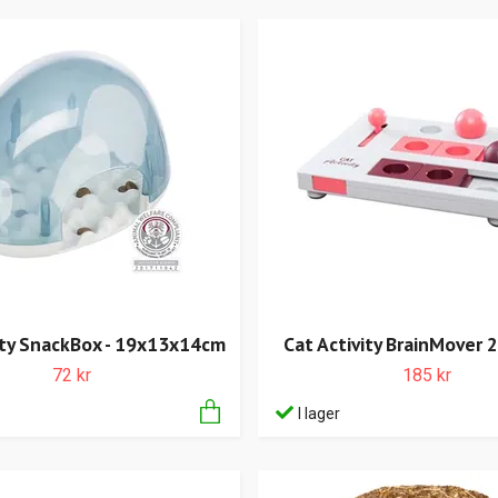
ity SnackBox - 19x13x14cm
Cat Activity BrainMover
72 kr
185 kr
I lager