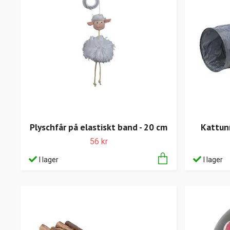
Plyschfår på elastiskt band - 20 cm
Kattun
56 kr
I lager
I lager