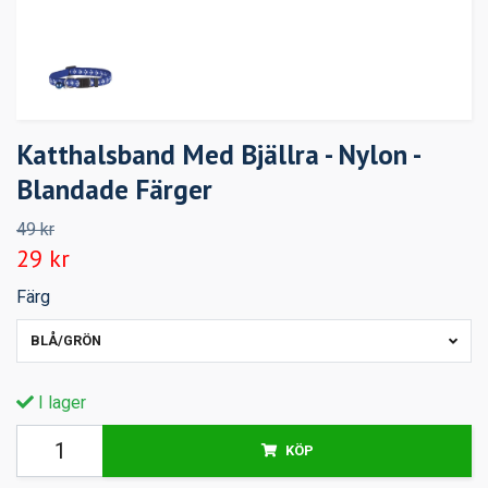
Katthalsband Med Bjällra - Nylon -
Blandade Färger
49 kr
29 kr
Färg
BLÅ/GRÖN
I lager
KÖP