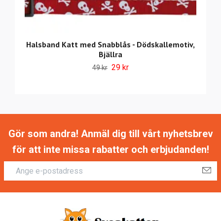
Halsband Katt med Snabblås - Dödskallemotiv,
Bjällra
29 kr
49 kr
Gör som andra! Anmäl dig till vårt nyhetsbrev
för att inte missa rabatter och erbjudanden!