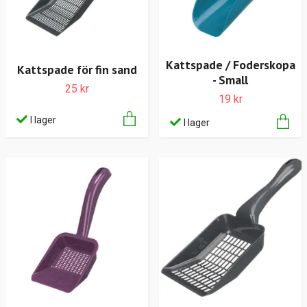
Kattspade / Foderskopa
Kattspade för fin sand
- Small
25 kr
19 kr
I lager
I lager