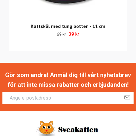
Kattskål med tung botten - 11 cm
39 kr
69 kr
Gör som andra! Anmäl dig till vårt nyhetsbrev
för att inte missa rabatter och erbjudanden!