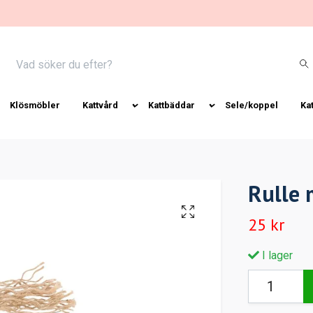
Klösmöbler
Kattvård
Kattbäddar
Sele/koppel
Ka
Rulle 
25 kr
I lager