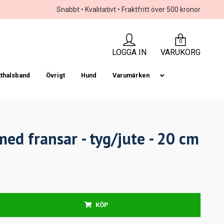
Snabbt • Kvalitativt • Fraktfritt över 500 kronor
0
LOGGA IN
VARUKORG
tthalsband
Övrigt
Hund
Varumärken
med fransar - tyg/jute - 20 cm
KÖP