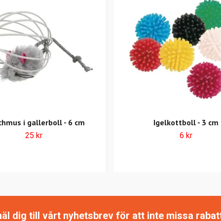
chmus i gallerboll - 6 cm
Igelkottboll - 3 cm
25 kr
6 kr
 dig till vårt nyhetsbrev för att inte missa raba