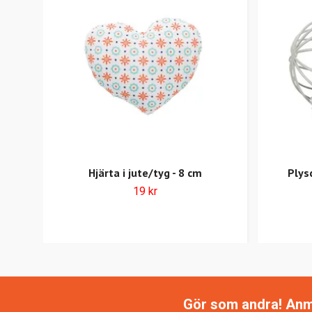
Hjärta i jute/tyg - 8 cm
Plys
19 kr
Gör som andra! Anmäl