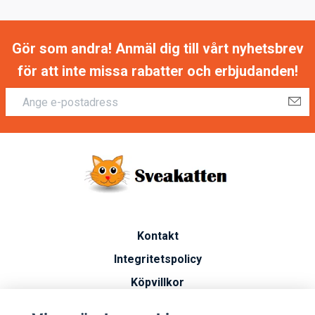
Gör som andra! Anmäl dig till vårt nyhetsbrev
för att inte missa rabatter och erbjudanden!
Kontakt
Integritetspolicy
Köpvillkor
Artiklar