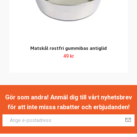
Matskål rostfri gummibas antiglid
49 kr
Gör som andra! Anmäl dig till vårt nyhetsbrev
för att inte missa rabatter och erbjudanden!