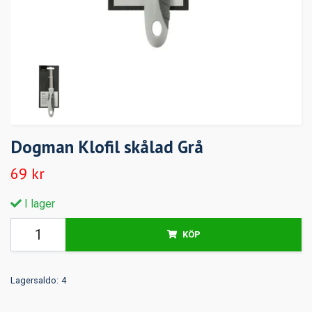
Dogman Klofil skålad Grå
69 kr
I lager
KÖP
Lagersaldo:
4