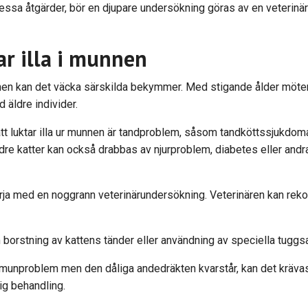
essa åtgärder, bör en djupare undersökning göras av en veterinär 
r illa i munnen
nnen kan det väcka särskilda bekymmer. Med stigande ålder möter 
d äldre individer.
katt luktar illa ur munnen är tandproblem, såsom tandköttssjukdoma
dre katter kan också drabbas av njurproblem, diabetes eller andr
örja med en noggrann veterinärundersökning. Veterinären kan re
stning av kattens tänder eller användning av speciella tuggsa
munproblem men den dåliga andedräkten kvarstår, kan det krävas yt
ig behandling.