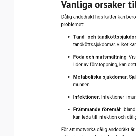
Vanliga orsaker ti
Dålig andedräkt hos katter kan bero
problemet:
Tand- och tandköttssjukd
tandköttssjukdomar, vilket kan
Föda och matsmältning
: Vi
lider av förstoppning, kan de
Metaboliska sjukdomar
: Sj
munnen.
Infektioner
: Infektioner i mu
Främmande föremål
: Iblan
kan leda till infektion och dålig
För att motverka dålig andedräkt är 