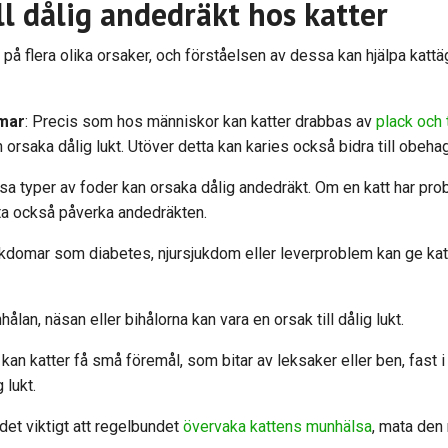
ll dålig andedräkt hos katter
 på flera olika orsaker, och förståelsen av dessa kan hjälpa katt
omar
: Precis som hos människor kan katter drabbas av
plack och
 orsaka dålig lukt. Utöver detta kan karies också bidra till obeha
ssa typer av foder kan orsaka dålig andedräkt. Om en katt har p
tta också påverka andedräkten.
ukdomar som diabetes, njursjukdom eller leverproblem kan ge katte
nhålan, näsan eller bihålorna kan vara en orsak till dålig lukt.
d kan katter få små föremål, som bitar av leksaker eller ben, fast i 
 lukt.
det viktigt att regelbundet
övervaka kattens munhälsa
, mata den