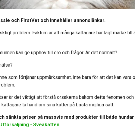
assie och FirstVet och innehåller annonslänkar.
skligt problem. Faktum är att många kattägare har lagt märke till 
 i munnen kan ge upphov till oro och frågor. Är det normalt?
 hälsa?
mne som förtjänar uppmärksamhet, inte bara för att det kan vara ob
problem.
ser är det viktigt att förstå orsakerna bakom detta fenomen och d
kattägare ta hand om sina katter på bästa möjliga sätt.
h sänkta priser på massvis med produkter till både hundar oc
Utförsäljning - Sveakatten