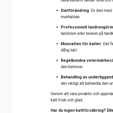
hålla kattens tänder rena och 
Dietförändring
: En diet med 
munhälsan.
Professionell tandrengöri
tandsten eller tecken på tan
Munvatten för katter
: Det 
dålig lukt.
Regelbundna veterinärbes
den behöver.
Behandling av underliggan
det viktigt att behandla den 
Genom att vara proaktiv och uppmärk
katt frisk och glad.
Har du ingen kattförsäkring? Eller