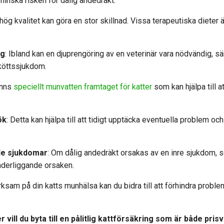
minska risken för dålig andedräkt.
hög kvalitet kan göra en stor skillnad. Vissa terapeutiska dieter ä
n
g
: Ibland kan en djuprengöring av en veterinär vara nödvändig, sä
dköttssjukdom.
finns
speciellt munvatten framtaget för katter
som kan hjälpa till 
ök
: Detta kan hjälpa till att tidigt upptäcka eventuella problem och
de sjukdomar
: Om dålig andedräkt orsakas av en inre sjukdom, s
underliggande orsaken.
sam på din katts munhälsa kan du bidra till att förhindra proble
 vill du byta till en pålitlig kattförsäkring som är både pris