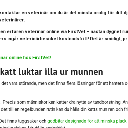
ontaktar en veterinär om du är det minsta orolig för ditt d
e veterinärer.
en erfaren veterinär online via
FirstVet
– nästan dygnet run
 ingår veterinärbesöket kostnadsfritt! Det är smidigt, pri
inär online hos FirstVet!
katt luktar illa ur munnen
n det vara störande, men det finns flera lösningar för att hantera
g
: Precis som människor kan katter dra nytta av tandborstning. 
det till en regelbunden rutin kan du hålla din katts mun ren och fr
 Det finns tuggsaker och
godbitar designade för att minska plack