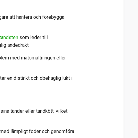
ägare att hantera och förebygga
 tandsten
som leder till
glig andedräkt.
roblem med matsmältningen eller
r en distinkt och obehaglig lukt i
sina tänder eller tandkött, vilket
 med lämpligt foder och genomföra