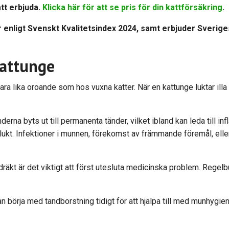
att erbjuda.
Klicka här för att se pris för din kattförsäkring
.
 enligt Svenskt Kvalitetsindex 2024, samt erbjuder Sverig
kattunge
ara lika oroande som hos vuxna katter. När en kattunge luktar illa
derna byts ut till permanenta tänder, vilket ibland kan leda till i
lukt. Infektioner i munnen, förekomst av främmande föremål, ell
räkt är det viktigt att först utesluta medicinska problem. Regelb
 börja med tandborstning tidigt för att hjälpa till med munhygie
.