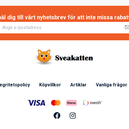
 dig till vårt nyhetsbrev för att inte missa raba
tegritetspolicy
Köpvillkor
Artiklar
Vanliga frågor