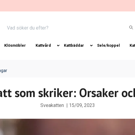
Klösmöbler
Kattvård
Kattbäddar
Sele/koppel
Ka
ngar
t som skriker: Orsaker oc
Sveakatten
|
15/09, 2023