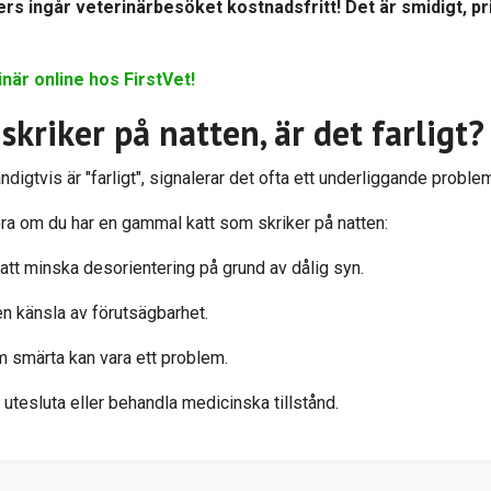
 ingår veterinärbesöket kostnadsfritt! Det är smidigt, pri
inär online hos FirstVet!
kriker på natten, är det farligt?
ndigtvis är "farligt", signalerar det ofta ett underliggande prob
a om du har en gammal katt som skriker på natten:
 att minska desorientering på grund av dålig syn.
 en känsla av förutsägbarhet.
 smärta kan vara ett problem.
t utesluta eller behandla medicinska tillstånd.