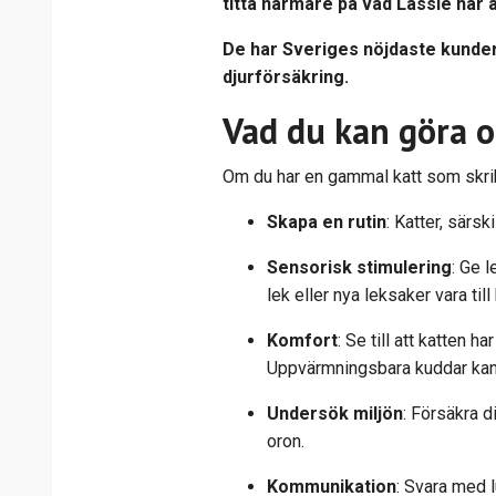
titta närmare på vad Lassie har 
De har
Sveriges nöjdaste kunder
djurförsäkring.
Vad du kan göra 
Om du har en gammal katt som skriker
Skapa en rutin
: Katter, särs
Sensorisk stimulering
: Ge 
lek eller nya leksaker vara till 
Komfort
: Se till att katten 
Uppvärmningsbara kuddar kan
Undersök miljön
: Försäkra d
oron.
Kommunikation
: Svara med l