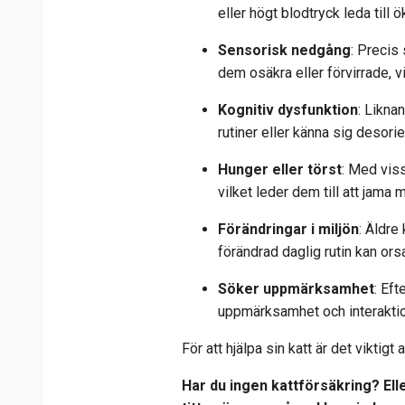
eller högt blodtryck leda till 
Sensorisk nedgång
: Precis
dem osäkra eller förvirrade, vi
Kognitiv dysfunktion
: Likna
rutiner eller känna sig desorie
Hunger eller törst
: Med vis
vilket leder dem till att jama 
Förändringar i miljön
: Äldre
förändrad daglig rutin kan ors
Söker uppmärksamhet
: Ef
uppmärksamhet och interaktio
För att hjälpa sin katt är det viktig
Har du ingen kattförsäkring? Eller