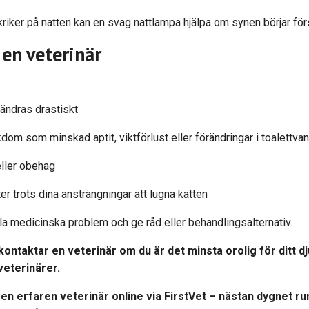
skriker på natten kan en svag nattlampa hjälpa om synen börjar fö
en veterinär
rändras drastiskt
dom som minskad aptit, viktförlust eller förändringar i toalettva
eller obehag
r trots dina ansträngningar att lugna katten
lla medicinska problem och ge råd eller behandlingsalternativ.
ontaktar en veterinär om du är det minsta orolig för ditt d
e veterinärer.
en erfaren veterinär online via
FirstVet
– nästan dygnet run