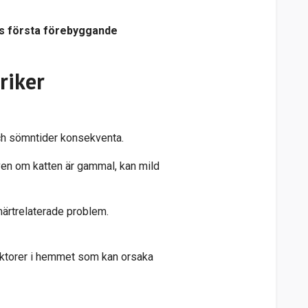
es första förebyggande
riker
 och sömntider konsekventa.
 Även om katten är gammal, kan mild
smärtrelaterade problem.
sfaktorer i hemmet som kan orsaka