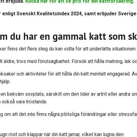
att erbjuda.
Klicka här för att se pris för din kattförsäkring
.
 enligt Svenskt Kvalitetsindex 2024, samt erbjuder Sverig
om du har en gammal katt som sk
 finns det flera steg du kan vidta för att underlätta situationen:
kilt äldre, trivs med förutsägbarhet. Försök att hålla matning, lek
leksaker och aktiviteter för att hålla din katt mentalt engagerad.
hjälp.
har en bekväm sovplats, särskilt om den lider av artrit eller andra 
 också vara tröstande.
ig om att det inte finns några plötsliga förändringar eller stres
ugn röst och klappar när din katt jamar, vilket kan lugna den.