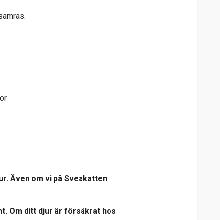
rsämras.
nor
jur. Även om vi på Sveakatten
t. Om ditt djur är försäkrat hos