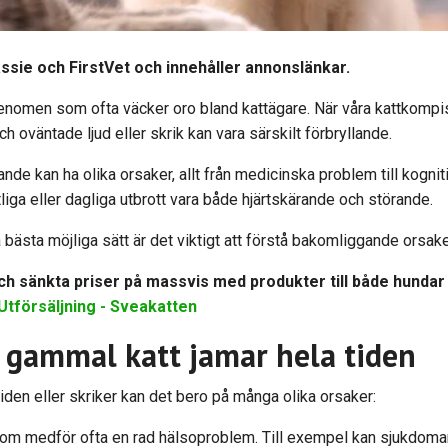
assie och FirstVet och innehåller annonslänkar.
fenomen som ofta väcker oro bland kattägare. När våra kattkompi
h oväntade ljud eller skrik kan vara särskilt förbryllande.
nde kan ha olika orsaker, allt från medicinska problem till kogniti
iga eller dagliga utbrott vara både hjärtskärande och störande.
på bästa möjliga sätt är det viktigt att förstå bakomliggande orsak
h sänkta priser på massvis med produkter till både hundar oc
Utförsäljning - Sveakatten
en gammal katt jamar hela tiden
iden eller skriker kan det bero på många olika orsaker:
dom medför ofta en rad hälsoproblem. Till exempel kan sjukdoma