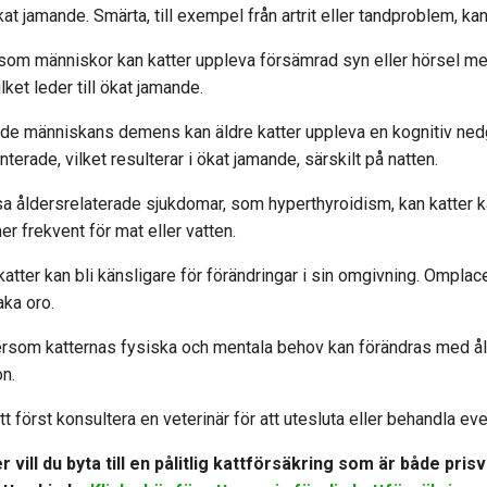
ökat jamande. Smärta, till exempel från artrit eller tandproblem, k
 som människor kan katter uppleva försämrad syn eller hörsel me
lket leder till ökat jamande.
nde människans demens kan äldre katter uppleva en kognitiv ned
nterade, vilket resulterar i ökat jamande, särskilt på natten.
sa åldersrelaterade sjukdomar, som hyperthyroidism, kan katter kä
mer frekvent för mat eller vatten.
 katter kan bli känsligare för förändringar i sin omgivning. Omplac
aka oro.
tersom katternas fysiska och mentala behov kan förändras med å
n.
t att först konsultera en veterinär för att utesluta eller behandla 
 vill du byta till en pålitlig kattförsäkring som är både pris