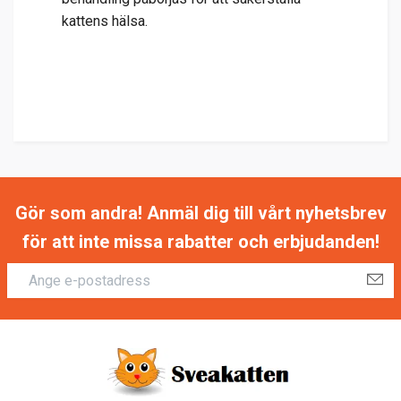
kattens hälsa.
Gör som andra! Anmäl dig till vårt nyhetsbrev
för att inte missa rabatter och erbjudanden!