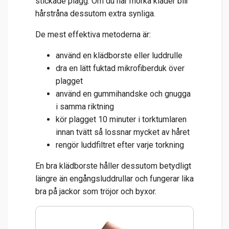
stickade plagg. Om du har mörka kläder blir
hårstråna dessutom extra synliga.
De mest effektiva metoderna är:
använd en klädborste eller luddrulle
dra en lätt fuktad mikrofiberduk över
plagget
använd en gummihandske och gnugga
i samma riktning
kör plagget 10 minuter i torktumlaren
innan tvätt så lossnar mycket av håret
rengör luddfiltret efter varje torkning
En bra klädborste håller dessutom betydligt
längre än engångsluddrullar och fungerar lika
bra på jackor som tröjor och byxor.