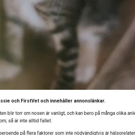
assie och FirstVet och innehåller annonslänkar.
ten blir torr om nosen är vanligt, och kan bero på många olika anle
m; så är inte alltid fallet.
 beroende på flera faktorer som inte nödvändigtvis är hälsorelate