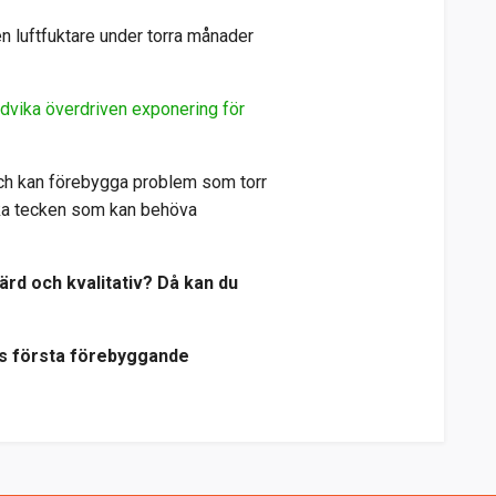
en luftfuktare under torra månader
dvika överdriven exponering för
 och kan förebygga problem som torr
cka tecken som kan behöva
värd och kvalitativ? Då kan du
es första förebyggande