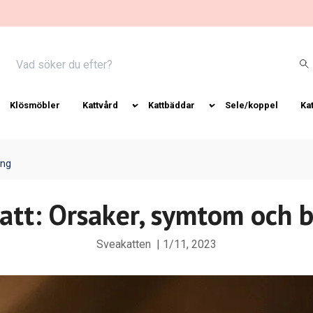
Klösmöbler
Kattvård
Kattbäddar
Sele/koppel
Ka
ing
katt: Orsaker, symtom och 
Sveakatten
|
1/11, 2023