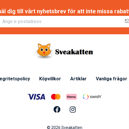
 dig till vårt nyhetsbrev för att inte missa raba
tegritetspolicy
Köpvillkor
Artiklar
Vanliga frågor
© 2026 Sveakatten