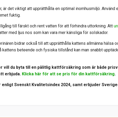
r, är det viktigt att upprätthålla en optimal inomhusmiljö. Använd 
hemmet fuktig.
illgång till färskt och rent vatten för att förhindra uttorkning. Att
un
 katter med ljus nos som kan vara mer känsliga för solskador.
inären bidrar också till att upprätthålla kattens allmänna hälsa
 kattens beteende och fysiska tillstånd kan man snabbt upptä
 vill du byta till en pålitlig kattförsäkring som är både pris
att erbjuda.
Klicka här för att se pris för din kattförsäkring
.
 enligt Svenskt Kvalitetsindex 2024, samt erbjuder Sverig