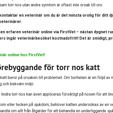
m torr nos utan andra symtom är oftast inte orsak till oro.
ontaktar en veterinär om du är det minsta orolig för ditt d
e veterinärer.
en erfaren veterinär online via
FirstVet
– nästan dygnet run
 ingår veterinärbesöket kostnadsfritt! Det är smidigt, pri
inär online hos FirstVet!
rebyggande för torr nos katt
tt beror på orsaken till problemet. Om torrheten är en följd av mil
ktig och bekväm miljö.
lindra torr nos
kan även appliceras försiktigt på nosen för att lin
om eller tecken på sjukdom, behöver katten undersökas av en vet
andla om allt från åtgärder för att behandla en underliggande sjuk