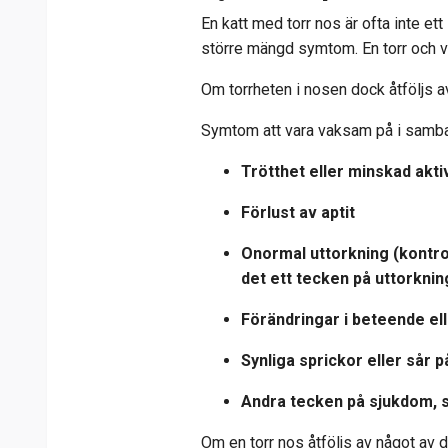
En katt med torr nos är ofta inte et
större mängd symtom. En torr och varm
Om torrheten i nosen dock åtföljs 
Symtom att vara vaksam på i samban
Trötthet eller minskad akti
Förlust av aptit
Onormal uttorkning (kontrol
det ett tecken på uttorknin
Förändringar i beteende e
Synliga sprickor eller sår 
Andra tecken på sjukdom, s
Om en torr nos åtföljs av något av d