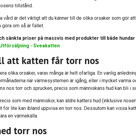
nosens tillstånd.
 vård är det viktigt att du känner till de olika orsaker som gör at
 göra om så är fallet.
h sänkta priser på massvis med produkter till både hundar oc
Utförsäljning - Sveakatten
ll att katten får torr nos
era olika orsaker, varav många är helt ofarliga. En vanlig anlednin
ntermånaderna när värmesystemen är igång, eller i mycket varma oc
ns nos torr och sprucken, precis som människans hud kan bli i s
recis som med människor, kan äldre katters hud (inklusive nosen) 
it för lite kan ibland uppvisa en torr nos. Dessutom kan vissa katt
nära en värmekälla.
ed torr nos