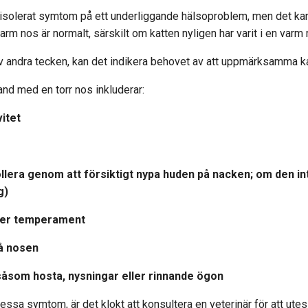
t isolerat symtom på ett underliggande hälsoproblem, men det kan 
 nos är normalt, särskilt om katten nyligen har varit i en varm mil
av andra tecken, kan det indikera behovet av att uppmärksamma k
d med en torr nos inkluderar:
vitet
lera genom att försiktigt nypa huden på nacken; om den inte
g)
ller temperament
på nosen
åsom hosta, nysningar eller rinnande ögon
essa symtom, är det klokt att konsultera en veterinär för att utes