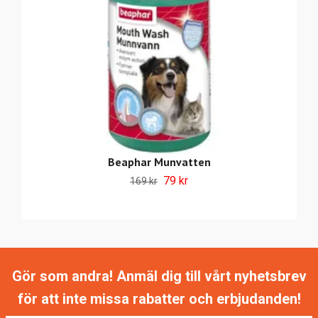
Beaphar Munvatten
79 kr
169 kr
Gör som andra! Anmäl dig till vårt nyhetsbrev
för att inte missa rabatter och erbjudanden!