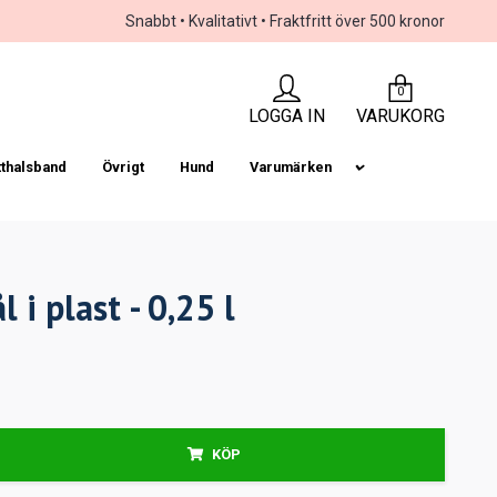
Snabbt • Kvalitativt • Fraktfritt över 500 kronor
0
LOGGA IN
VARUKORG
tthalsband
Övrigt
Hund
Varumärken
 i plast - 0,25 l
KÖP