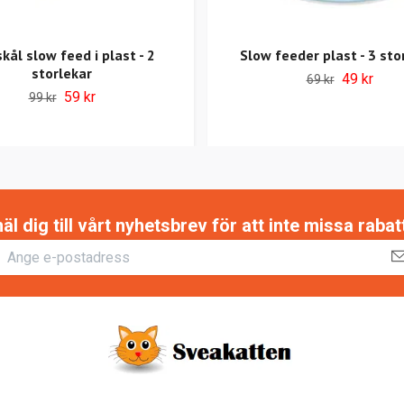
kål slow feed i plast - 2
Slow feeder plast - 3 sto
storlekar
49 kr
69 kr
59 kr
99 kr
 dig till vårt nyhetsbrev för att inte missa raba