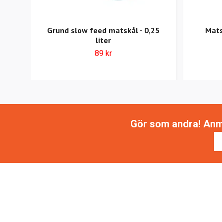
Grund slow feed matskål - 0,25
Mats
liter
89 kr
Gör som andra! Anmäl