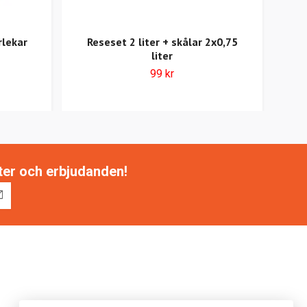
rlekar
Reseset 2 liter + skålar 2x0,75
Non
liter
99 kr
tter och erbjudanden!