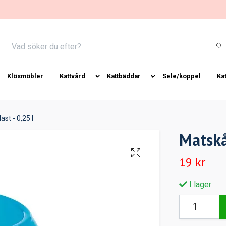
Klösmöbler
Kattvård
Kattbäddar
Sele/koppel
Ka
ast - 0,25 l
Matskål
19 kr
I lager