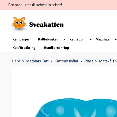
Bra produkter till schyssta priser!
Kampanjer
Kattleksaker
Kattlådor
Matplats
Kattförsäkring
Hundförsäkring
Hem
Matplats Katt
Kattmatskålar
Plast
Matskål i pl