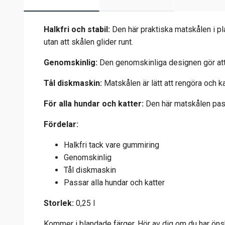
Halkfri och stabil:
Den här praktiska matskålen i pl
utan att skålen glider runt.
Genomskinlig:
Den genomskinliga designen gör att d
Tål diskmaskin:
Matskålen är lätt att rengöra och k
För alla hundar och katter:
Den här matskålen passa
Fördelar:
Halkfri tack vare gummiring
Genomskinlig
Tål diskmaskin
Passar alla hundar och katter
Storlek:
0,25 l
Kommer i blandade färger. Hör av dig om du har ön