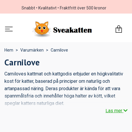
Snabbt • Kvalitativt • Fraktfritt över 500 kronor
0
Hem
Varumärken
Carnilove
Carnilove
Carniloves kattmat och kattgodis erbjuder en högkvalitativ
kost för katter, baserad på principer om naturlig och
artanpassad näring. Deras produkter är kända för att vara
spannmålsfria och innehåller höga halter av kött, vilket
speglar katters naturliga diet.
Läs mer
Carnilove innehåller en mängd olika köttkällor, inklusive mer
exotiska alternativ som ren, vildsvin och lax, vilket ger en rik
smakupplevelse och viktiga näringsämnen.