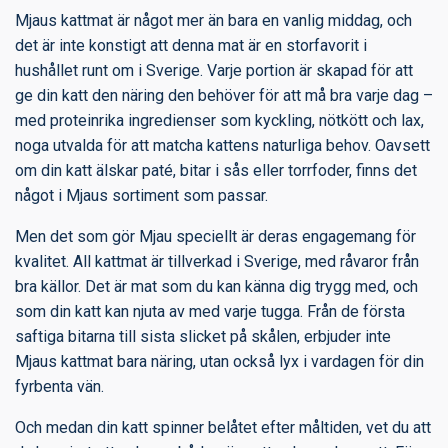
Mjaus kattmat är något mer än bara en vanlig middag, och
det är inte konstigt att denna mat är en storfavorit i
hushållet runt om i Sverige. Varje portion är skapad för att
ge din katt den näring den behöver för att må bra varje dag –
med proteinrika ingredienser som kyckling, nötkött och lax,
noga utvalda för att matcha kattens naturliga behov. Oavsett
om din katt älskar paté, bitar i sås eller torrfoder, finns det
något i Mjaus sortiment som passar.
Men det som gör Mjau speciellt är deras engagemang för
kvalitet. All kattmat är tillverkad i Sverige, med råvaror från
bra källor. Det är mat som du kan känna dig trygg med, och
som din katt kan njuta av med varje tugga. Från de första
saftiga bitarna till sista slicket på skålen, erbjuder inte
Mjaus kattmat bara näring, utan också lyx i vardagen för din
fyrbenta vän.
Och medan din katt spinner belåtet efter måltiden, vet du att