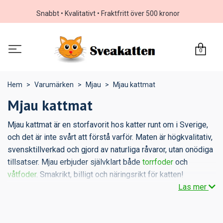
Snabbt • Kvalitativt • Fraktfritt över 500 kronor
0
Hem
Varumärken
Mjau
Mjau kattmat
Mjau kattmat
Mjau kattmat är en storfavorit hos katter runt om i Sverige,
och det är inte svårt att förstå varför. Maten är högkvalitativ,
svensktillverkad och gjord av naturliga råvaror, utan onödiga
tillsatser. Mjau erbjuder självklart både
torrfoder
och
våtfoder
. Smakrikt, billigt och näringsrikt för katten!
Läs mer