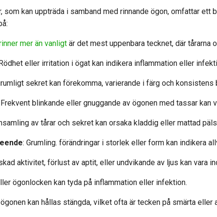
 som kan uppträda i samband med rinnande ögon, omfattar ett 
på:
rinner mer än vanligt
är det mest uppenbara tecknet, där tårarna o
 Rödhet eller irritation i ögat kan indikera inflammation eller infekt
er grumligt sekret kan förekomma, varierande i färg och konsisten
: Frekvent blinkande eller gnuggande av ögonen med tassar kan v
Ansamling av tårar och sekret kan orsaka kladdig eller mattad päls
seende
: Grumling. förändringar i storlek eller form kan indikera all
skad aktivitet, förlust av aptit, eller undvikande av ljus kan var
eller ögonlocken kan tyda på inflammation eller infektion.
a ögonen kan hållas stängda, vilket ofta är tecken på smärta eller all