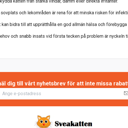
Skydda katten från starka vindar, damm eller direkta irritanter.
ns sovplats och lekområden är rena för att minska risken för infekt
t kan bidra till att upprätthålla en god allmän hälsa och förebyg
ehov och snabb insats vid första tecken på problem är nyckeln t
 dig till vårt nyhetsbrev för att inte missa raba