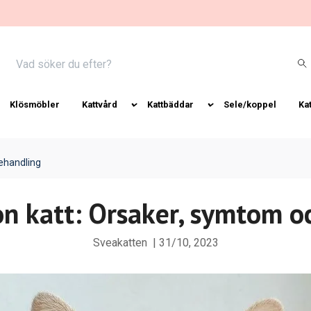
Klösmöbler
Kattvård
Kattbäddar
Sele/koppel
Ka
ehandling
n katt: Orsaker, symtom o
Sveakatten
|
31/10, 2023