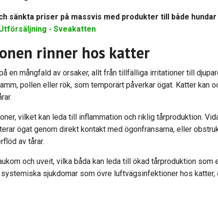
h sänkta priser på massvis med produkter till både hundar oc
Utförsäljning - Sveakatten
gonen rinner hos katter
å en mångfald av orsaker, allt från tillfälliga irritationer till dju
 damm, pollen eller rök, som temporärt påverkar ögat. Katter kan oc
rar.
ner, vilket kan leda till inflammation och riklig tårproduktion. Vi
erar ögat genom direkt kontakt med ögonfransarna, eller obstrukti
flöd av tårar.
glaukom och uveit, vilka båda kan leda till ökad tårproduktion som 
n systemiska sjukdomar som övre luftvägsinfektioner hos katter, 