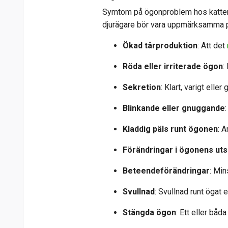
Symtom på ögonproblem hos katter,
djurägare bör vara uppmärksamma 
Ökad tårproduktion
: Att det
Röda eller irriterade ögon
:
Sekretion
: Klart, varigt ell
Blinkande eller gnuggande
Kladdig päls runt ögonen
: 
Förändringar i ögonens ut
Beteendeförändringar
: Min
Svullnad
: Svullnad runt ögat 
Stängda ögon
: Ett eller båd