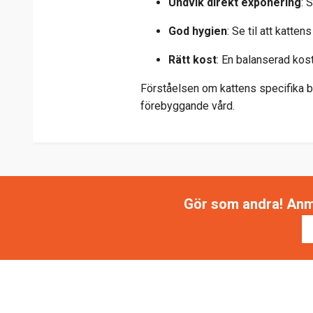
Undvik direkt exponering
: 
God hygien
: Se til att katte
Rätt kost
: En balanserad kos
Förståelsen om kattens specifika b
förebyggande vård.
Gör som andra! Anmäl