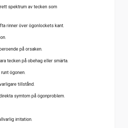
brett spektrum av tecken som
fta rinner över ögonlockets kant.
ion.
s beroende på orsaken.
ara tecken på obehag eller smärta.
 runt ögonen.
varligare tillstånd.
a indirekta symtom på ögonproblem.
varlig irritation.