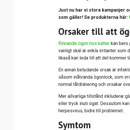
Just nu har vi stora kampanjer oc
som gäller! Se produkterna här:
Orsaker till att ö
Rinnande ögon hos katter
kan bero p
vanligt skäl är enkla irritanter som
likaså kan leda till att det kommer tå
En annan betydande orsak är infektio
såsom inåtvända ögonlock, som irrit
normal tårdränering och orsakar över
Mer allvarliga tillstånd inkluderar 
eller tryck inuti ögat. Dessutom ka
herpesvirus, bidra till problemet.
Symtom