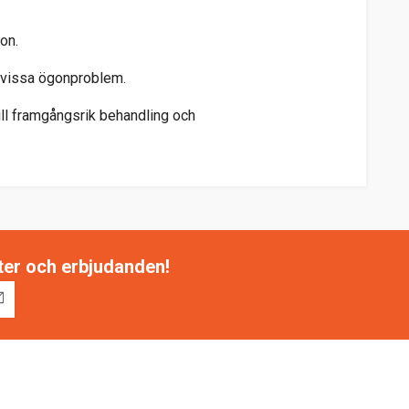
ion.
ga vissa ögonproblem.
ill framgångsrik behandling och
tter och erbjudanden!