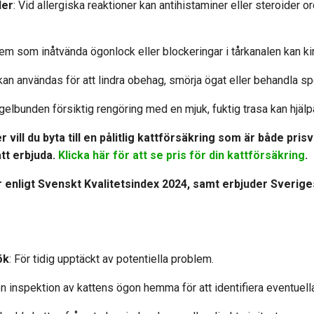
der
: Vid allergiska reaktioner kan antihistaminer eller steroider o
em som inåtvända ögonlock eller blockeringar i tårkanalen kan ki
an användas för att lindra obehag, smörja ögat eller behandla sp
gelbunden försiktig rengöring med en mjuk, fuktig trasa kan hjälpa 
 vill du byta till en pålitlig kattförsäkring som är både pris
att erbjuda.
Klicka här för att se pris för din kattförsäkring
.
 enligt Svenskt Kvalitetsindex 2024, samt erbjuder Sverig
ök
: För tidig upptäckt av potentiella problem.
n inspektion av kattens ögon hemma för att identifiera eventuella