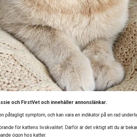
assie och FirstVet och innehåller annonslänkar.
men påtagligt symptom, och kan vara en indikator på en rad underl
örande för kattens livskvalitet. Därför är det viktigt att du är b
nande ögon hos katter.