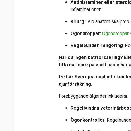
Antihistaminer eller steroi
inflammationen.
Kirurgi
: Vid anatomiska probl
Ögondroppar
:
Ögondroppar
k
Regelbunden rengöring
: Re
Har du ingen kattförsäkring? Eller
titta närmare på vad Lassie har 
De har
Sveriges nöjdaste kunder
djurförsäkring.
Förebyggande åtgärder inkluderar:
Regelbundna veterinärbes
Ögonkontroller
: Regelbunde