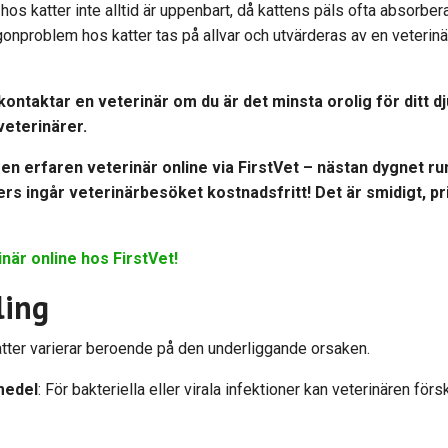
t hos katter inte alltid är uppenbart, då kattens päls ofta absorbera
ögonproblem hos katter tas på allvar och utvärderas av en veterinä
ontaktar en veterinär om du är det minsta orolig för ditt d
e veterinärer.
en erfaren veterinär online via
FirstVet
– nästan dygnet run
 ingår veterinärbesöket kostnadsfritt! Det är smidigt, pri
inär online hos FirstVet!
ling
tter varierar beroende på den underliggande orsaken.
 medel
: För bakteriella eller virala infektioner kan veterinären försk