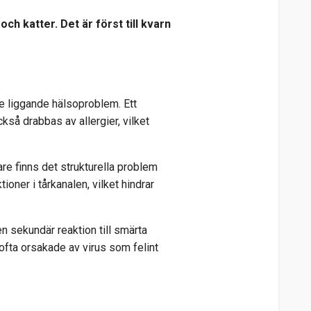
h katter. Det är först till kvarn
pare liggande hälsoproblem. Ett
kså drabbas av allergier, vilket
dare finns det strukturella problem
oner i tårkanalen, vilket hindrar
en sekundär reaktion till smärta
ofta orsakade av virus som felint