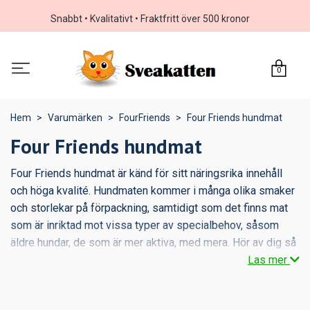
Snabbt • Kvalitativt • Fraktfritt över 500 kronor
0
Hem
Varumärken
FourFriends
Four Friends hundmat
Four Friends hundmat
Four Friends hundmat är känd för sitt näringsrika innehåll
och höga kvalité. Hundmaten kommer i många olika smaker
och storlekar på förpackning, samtidigt som det finns mat
som är inriktad mot vissa typer av specialbehov, såsom
äldre hundar, de som är mer aktiva, med mera. Hör av dig så
hjälper vi dig att hitta rätt mat till din hund!
Läs mer