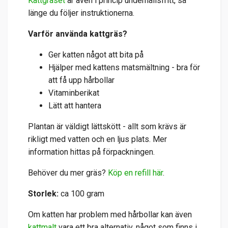
Kattgräset
är även i princip underhållsfritt, så
länge du följer instruktionerna.
Varför använda kattgräs?
Ger katten något att bita på
Hjälper med kattens matsmältning - bra för
att få upp hårbollar
Vitaminberikat
Lätt att hantera
Plantan är väldigt lättskött - allt som krävs är
rikligt med vatten och en ljus plats. Mer
information hittas på förpackningen.
Behöver du mer gräs?
Köp en refill här
.
Storlek:
ca 100 gram
Om katten har problem med hårbollar kan även
kattmalt
vara ett bra alternativ, något som finns i