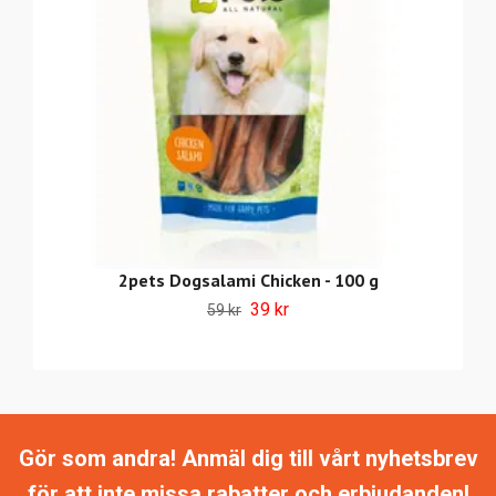
2pets Dogsalami Chicken - 100 g
39 kr
59 kr
Gör som andra! Anmäl dig till vårt nyhetsbrev
för att inte missa rabatter och erbjudanden!