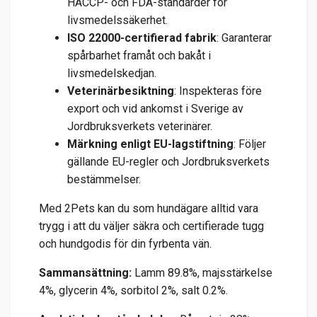
HACCP- och FDA-standarder för
livsmedelssäkerhet.
ISO 22000-certifierad fabrik
: Garanterar
spårbarhet framåt och bakåt i
livsmedelskedjan.
Veterinärbesiktning
: Inspekteras före
export och vid ankomst i Sverige av
Jordbruksverkets veterinärer.
Märkning enligt EU-lagstiftning
: Följer
gällande EU-regler och Jordbruksverkets
bestämmelser.
Med 2Pets kan du som hundägare alltid vara
trygg i att du väljer säkra och certifierade tugg
och hundgodis för din fyrbenta vän.
Sammansättning:
Lamm 89.8%, majsstärkelse
4%, glycerin 4%, sorbitol 2%, salt 0.2%.