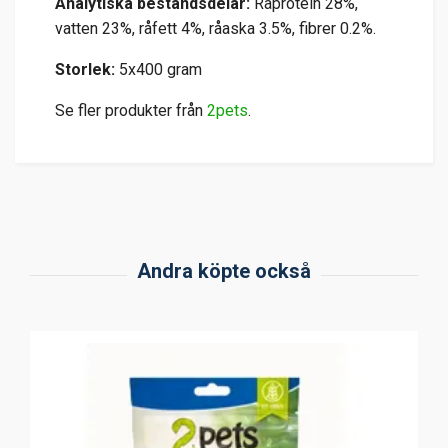
Analytiska beståndsdelar:
Råprotein 28%,
vatten 23%, råfett 4%, råaska 3.5%, fibrer 0.2%.
Storlek:
5x400 gram
Se fler produkter från
2pets
.