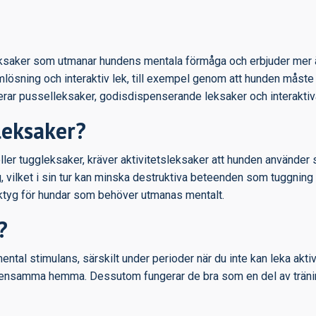
 leksaker som utmanar hundens mentala förmåga och erbjuder mer 
ösning och interaktiv lek, till exempel genom att hunden måste h
erar pusselleksaker, godisdispenserande leksaker och interaktiva
 leksaker?
eller tuggleksaker, kräver aktivitetsleksaker att hunden använder 
, vilket i sin tur kan minska destruktiva beteenden som tuggning
erktyg för hundar som behöver utmanas mentalt.
?
mental stimulans, särskilt under perioder när du inte kan leka ak
r ensamma hemma. Dessutom fungerar de bra som en del av träning