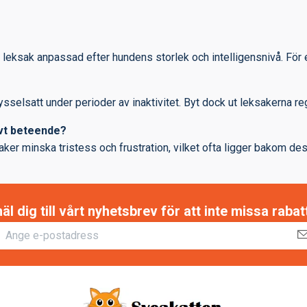
n leksak anpassad efter hundens storlek och intelligensnivå. För 
sysselsatt under perioder av inaktivitet. Byt dock ut leksakerna r
tivt beteende?
aker minska tristess och frustration, vilket ofta ligger bakom de
 dig till vårt nyhetsbrev för att inte missa raba