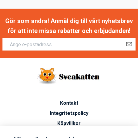
Gör som andra! Anmäl dig till vårt nyhetsbrev
för att inte missa rabatter och erbjudanden!
Kontakt
Integritetspolicy
Köpvillkor
Artiklar