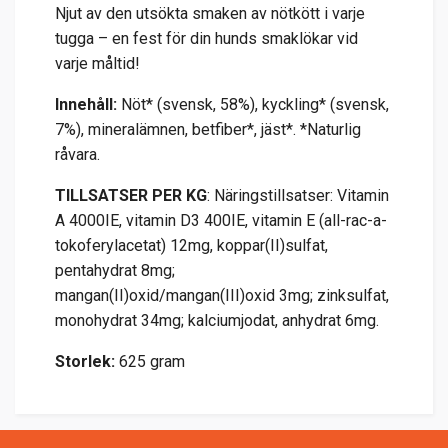
Njut av den utsökta smaken av nötkött i varje
tugga – en fest för din hunds smaklökar vid
varje måltid!
Innehåll:
Nöt* (svensk, 58%), kyckling* (svensk,
7%), mineralämnen, betfiber*, jäst*. *Naturlig
råvara.
TILLSATSER PER KG
: Näringstillsatser: Vitamin
A 4000IE, vitamin D3 400IE, vitamin E (all-rac-a-
tokoferylacetat) 12mg, koppar(II)sulfat,
pentahydrat 8mg;
mangan(II)oxid/mangan(III)oxid 3mg; zinksulfat,
monohydrat 34mg; kalciumjodat, anhydrat 6mg.
Storlek:
625 gram