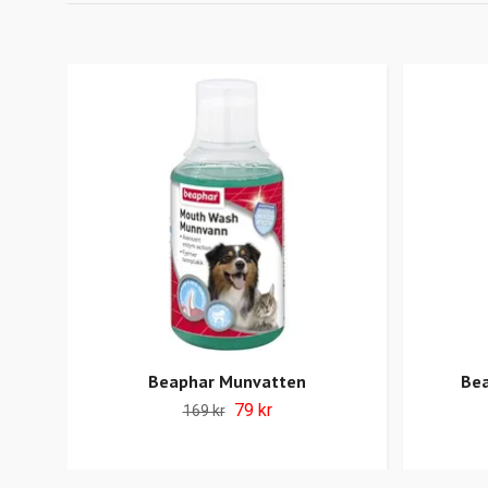
Beaphar Munvatten
Bea
79 kr
169 kr