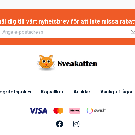
 dig till vårt nyhetsbrev för att inte missa raba
tegritetspolicy
Köpvillkor
Artiklar
Vanliga frågor