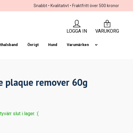
Snabbt • Kvalitativt • Fraktfritt över 500 kronor
0
LOGGA IN
VARUKORG
tthalsband
Övrigt
Hund
Varumärken
e plaque remover 60g
värr slut i lager. :(