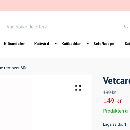
Klösmöbler
Kattvård
Kattbäddar
Sele/koppel
Ka
ue remover 60g
Vetcar
199 kr
149 kr
Produkten är ty
Lagersaldo:
1