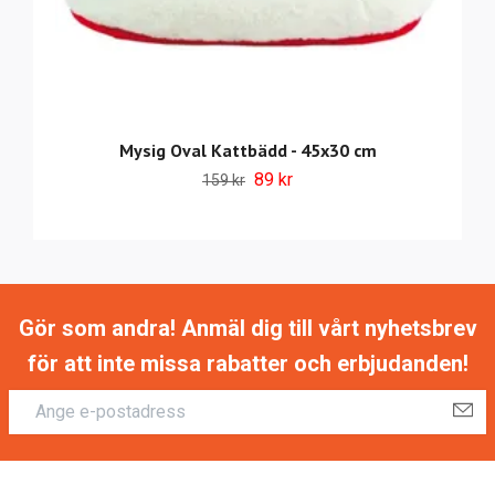
Mysig Oval Kattbädd - 45x30 cm
89 kr
159 kr
Gör som andra! Anmäl dig till vårt nyhetsbrev
för att inte missa rabatter och erbjudanden!