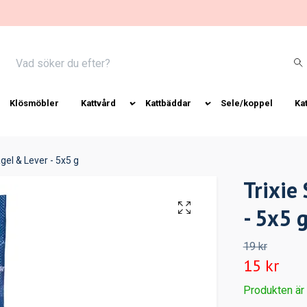
Klösmöbler
Kattvård
Kattbäddar
Sele/koppel
Ka
ågel & Lever - 5x5 g
Trixie
- 5x5 
19 kr
15 kr
Produkten är ty