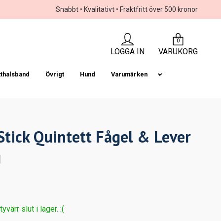
Snabbt • Kvalitativt • Fraktfritt över 500 kronor
0
LOGGA IN
VARUKORG
tthalsband
Övrigt
Hund
Varumärken
 Stick Quintett Fågel & Lever
g
värr slut i lager. :(