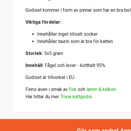
Godiset kommer i form av pinnar som har en bra belön
Viktiga fördelar:
Innehåller inget tillsatt socker
Innehåller taurin som är bra för katten
Storlek:
5x5 gram
Innehåll:
Fågel och lever - kötthalt 95%
Godiset är tillverkat i EU.
Finns även i smak av
fisk
och
lamm & kalkon
.
Här hittar du mer
Trixie kattgodis
.
Gör som andra! Anmäl