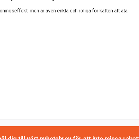
ingseffekt, men är även enkla och roliga för katten att äta.
 dig till vårt nyhetsbrev för att inte missa raba