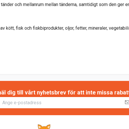
ens tänder och mellanrum mellan tänderna, samtidigt som den ger 
 kött, fisk och fiskbiprodukter, oljor, fetter, mineraler, vegetabil
 dig till vårt nyhetsbrev för att inte missa raba