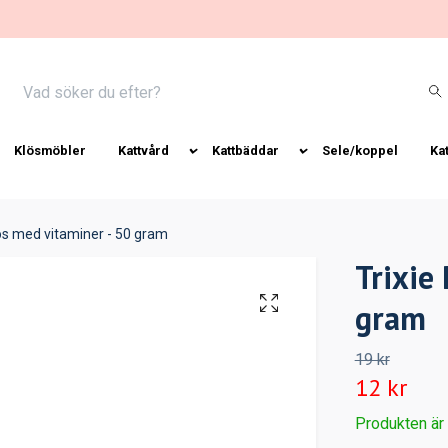
Klösmöbler
Kattvård
Kattbäddar
Sele/koppel
Ka
os med vitaminer - 50 gram
Trixie
gram
19 kr
12 kr
Produkten är ty