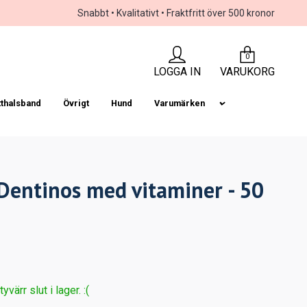
Snabbt • Kvalitativt • Fraktfritt över 500 kronor
0
LOGGA IN
VARUKORG
tthalsband
Övrigt
Hund
Varumärken
 Dentinos med vitaminer - 50
värr slut i lager. :(