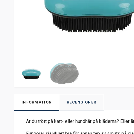
INFORMATION
RECENSIONER
Är du trött på katt- eller hundhår på kläderna? Eller
Fungerar självklart bra för annan typ av smuts på kl