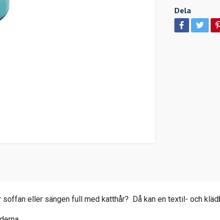
Dela
 är soffan eller sängen full med katthår? Då kan en textil- och klä
äderna.