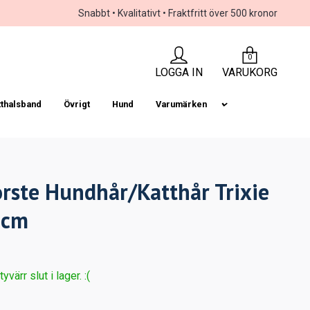
Snabbt • Kvalitativt • Fraktfritt över 500 kronor
0
LOGGA IN
VARUKORG
tthalsband
Övrigt
Hund
Varumärken
rste Hundhår/Katthår Trixie
 cm
värr slut i lager. :(