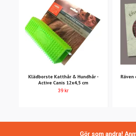
Klädborste Katthår & Hundhår -
Räven 
Active Canis 12x4,5 cm
39 kr
Gör som andra! Anmäl