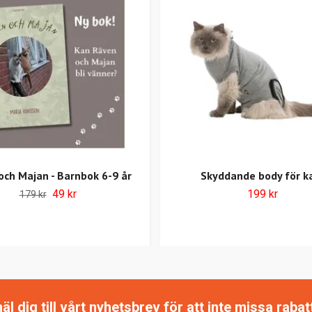
och Majan - Barnbok 6-9 år
Skyddande body för k
49 kr
199 kr
179 kr
 dig till vårt nyhetsbrev för att inte missa raba