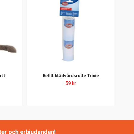
att
Refill klädvårdsrulle Trixie
59 kr
tter och erbjudanden!