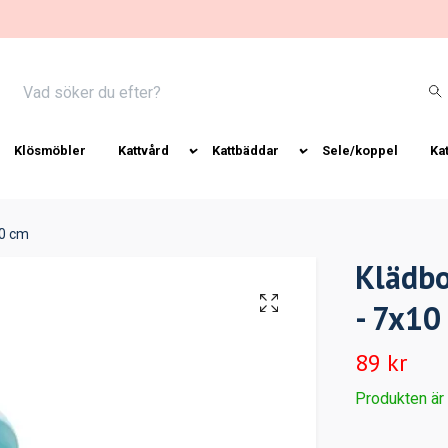
Klösmöbler
Kattvård
Kattbäddar
Sele/koppel
Ka
10 cm
Klädbo
- 7x10
89 kr
Produkten är ty