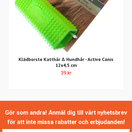
Klädborste Katthår & Hundhår - Active Canis
12x4,5 cm
39 kr
Gör som andra! Anmäl dig till vårt nyhetsbrev
för att inte missa rabatter och erbjudanden!