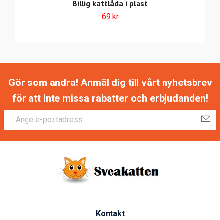
Billig kattlåda i plast
69 kr
Gör som andra! Anmäl dig till vårt nyhetsbrev
för att inte missa rabatter och erbjudanden!
Kontakt