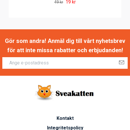
19 kr
49 kr
Gör som andra! Anmäl dig till vårt nyhetsbrev
för att inte missa rabatter och erbjudanden!
Kontakt
Integritetspolicy