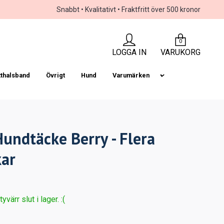
Snabbt • Kvalitativt • Fraktfritt över 500 kronor
0
LOGGA IN
VARUKORG
tthalsband
Övrigt
Hund
Varumärken
Hundtäcke Berry - Flera
kar
värr slut i lager. :(