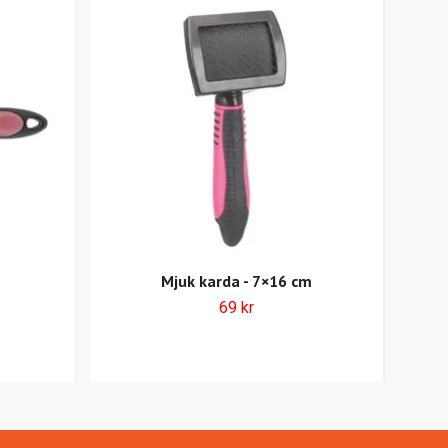
Mjuk karda - 7×16 cm
Libb
69 kr