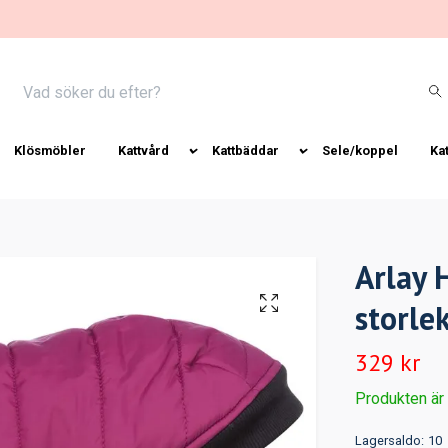
Klösmöbler
Kattvård
Kattbäddar
Sele/koppel
Ka
Arlay 
storle
329 kr
Produkten är ty
Lagersaldo:
10