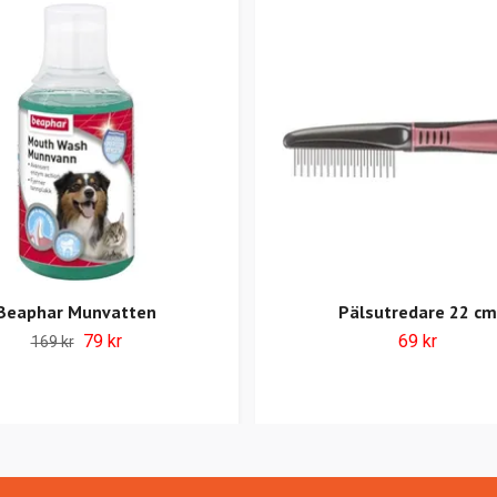
Beaphar Munvatten
Pälsutredare 22 cm
79 kr
69 kr
169 kr