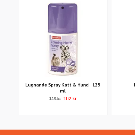
Lugnande Spray Katt & Hund - 125
ml
102 kr
119 kr