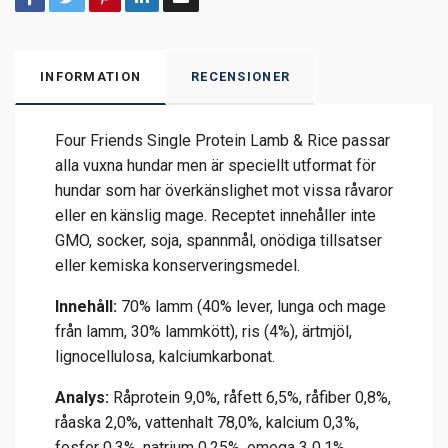
INFORMATION
RECENSIONER
Four Friends Single Protein Lamb & Rice passar
alla vuxna hundar men är speciellt utformat för
hundar som har överkänslighet mot vissa råvaror
eller en känslig mage. Receptet innehåller inte
GMO, socker, soja, spannmål, onödiga tillsatser
eller kemiska konserveringsmedel.
Innehåll:
70% lamm (40% lever, lunga och mage
från lamm, 30% lammkött), ris (4%), ärtmjöl,
lignocellulosa, kalciumkarbonat.
Analys:
Råprotein 9,0%, råfett 6,5%, råfiber 0,8%,
råaska 2,0%, vattenhalt 78,0%, kalcium 0,3%,
fosfor 0,3%, natrium 0,25%, omega 3 0,1%,