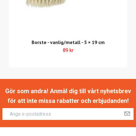
Borste - vanlig/metall - 5 × 19 cm
89 kr
Gör som andra! Anmäl dig till vårt nyhetsbrev
för att inte missa rabatter och erbjudanden!