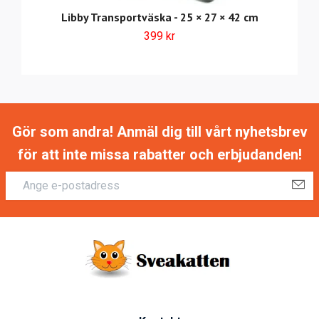
Libby Transportväska - 25 × 27 × 42 cm
399 kr
Gör som andra! Anmäl dig till vårt nyhetsbrev
för att inte missa rabatter och erbjudanden!