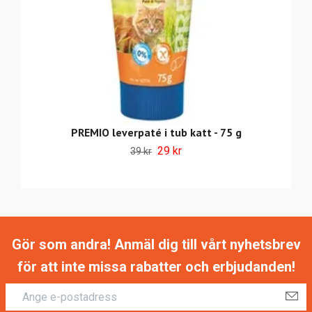
PREMIO leverpaté i tub katt - 75 g
29 kr
39 kr
Gör som andra! Anmäl dig till vårt nyhetsbrev
för att inte missa rabatter och erbjudanden!