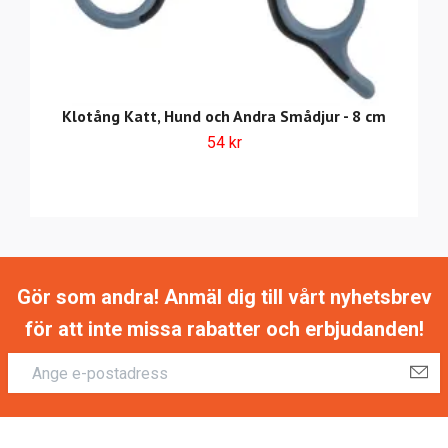
Klotång Katt, Hund och Andra Smådjur - 8 cm
54 kr
Gör som andra! Anmäl dig till vårt nyhetsbrev
för att inte missa rabatter och erbjudanden!