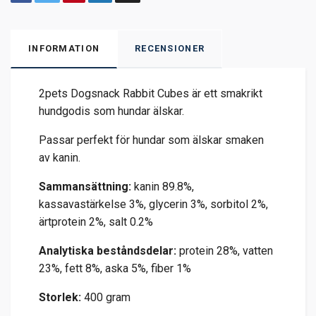
INFORMATION
RECENSIONER
2pets Dogsnack Rabbit Cubes är ett smakrikt
hundgodis som hundar älskar.
Passar perfekt för hundar som älskar smaken
av kanin.
Sammansättning:
kanin 89.8%,
kassavastärkelse 3%, glycerin 3%, sorbitol 2%,
ärtprotein 2%, salt 0.2%
Analytiska beståndsdelar:
protein 28%, vatten
23%, fett 8%, aska 5%, fiber 1%
Storlek:
400 gram