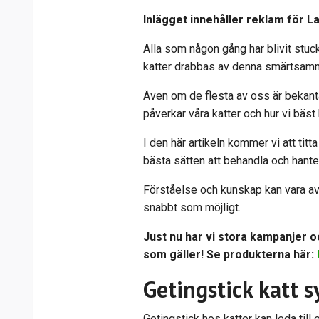
Inlägget innehåller reklam för L
Alla som någon gång har blivit stuc
katter drabbas av denna smärtsam
Även om de flesta av oss är bekant
påverkar våra katter och hur vi bäst
I den här artikeln kommer vi att ti
bästa sätten att behandla och hante
Förståelse och kunskap kan vara avgö
snabbt som möjligt.
Just nu har vi stora kampanjer oc
som gäller! Se produkterna här:
Getingstick katt
Getingstick hos katter kan leda till