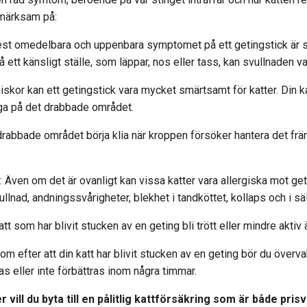
pmärksam på:
est omedelbara och uppenbara symptomet på ett getingstick är 
 ett känsligt ställe, som läppar, nos eller tass, kan svullnaden va
iskor kan ett getingstick vara mycket smärtsamt för katter. Din k
gga på det drabbade området.
 drabbade området börja klia när kroppen försöker hantera det 
r
: Även om det är ovanligt kan vissa katter vara allergiska mot ge
ullnad, andningssvårigheter, blekhet i tandköttet, kollaps och i säl
katt som har blivit stucken av en geting bli trött eller mindre aktiv 
efter att din katt har blivit stucken av en geting bör du överva
 eller inte förbättras inom några timmar.
 vill du byta till en pålitlig kattförsäkring som är både pris