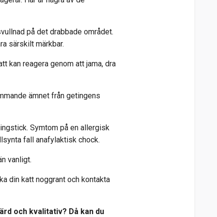
svullnad på det drabbade området.
ra särskilt märkbar.
att kan reagera genom att jama, dra
främmande ämnet från getingens
tingstick. Symtom på en allergisk
lsynta fall anafylaktisk chock.
än vanligt.
ka din katt noggrant och kontakta
värd och kvalitativ? Då kan du