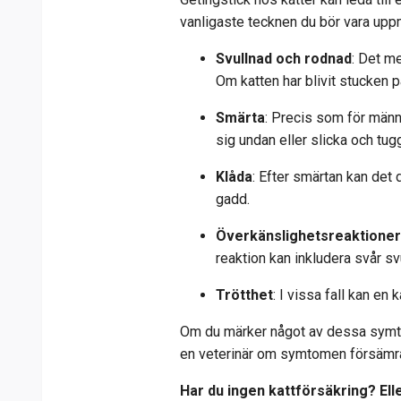
vanligaste tecknen du bör vara up
Svullnad och rodnad
: Det m
Om katten har blivit stucken på
Smärta
: Precis som för männ
sig undan eller slicka och tu
Klåda
: Efter smärtan kan det
gadd.
Överkänslighetsreaktione
reaktion kan inkludera svår sv
Trötthet
: I vissa fall kan en 
Om du märker något av dessa symtom 
en veterinär om symtomen försämras
Har du ingen kattförsäkring? Eller