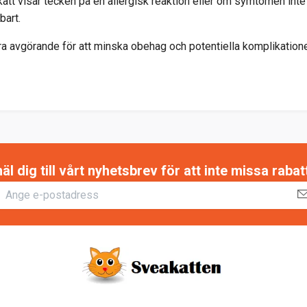
katt visar tecken på en allergisk reaktion eller om symtomen inte
bart.
 avgörande för att minska obehag och potentiella komplikationer 
 dig till vårt nyhetsbrev för att inte missa raba