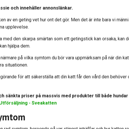
assie och innehåller annonslänkar.
ken av en geting vet hur ont det gör. Men det är inte bara vi männ
ma upplevelse.
a med den skarpa smärtan som ett getingstick kan orsaka, kan det
 kan hjälpa dem.
tta närmare på vilka symtom du bör vara uppmärksam på när din kat
ra situationen.
rande för att säkerställa att din katt får den vård den behöver och
h sänkta priser på massvis med produkter till både hundar oc
Utförsäljning - Sveakatten
 symtom
 en rad symtom, beroende på var stinget inträffar och hur katten re