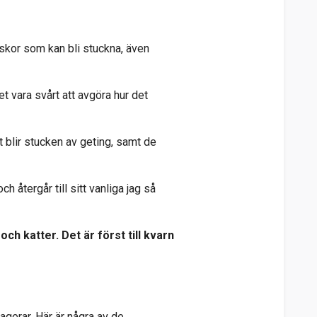
iskor som kan bli stuckna, även
 vara svårt att avgöra hur det
t blir stucken av geting, samt de
 återgår till sitt vanliga jag så
h katter. Det är först till kvarn
agerar. Här är några av de