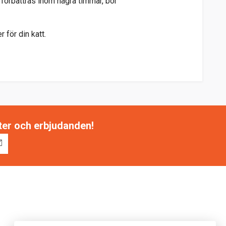
 förbättras inom några timmar, bör
för din katt.
tter och erbjudanden!