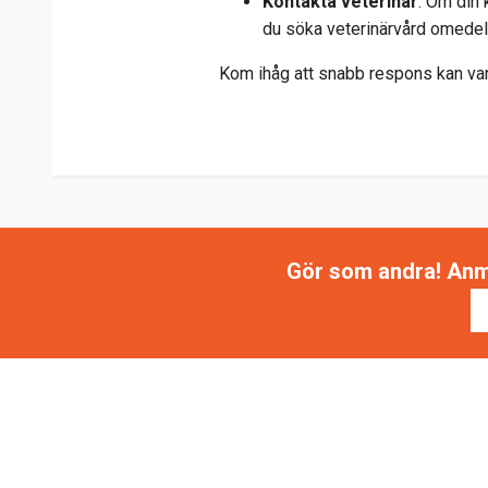
Kontakta veterinär
: Om din 
du söka veterinärvård omedel
Kom ihåg att snabb respons kan vara
Gör som andra! Anmäl