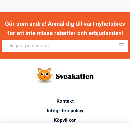
Gör som andra! Anmäl dig till vårt nyhetsbrev
för att inte missa rabatter och erbjudanden!
Kontakt
Integritetspolicy
Köpvillkor
Artiklar